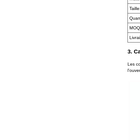
Taille
Quant
MOQ 
Livra
3. C
Les co
l'ouve