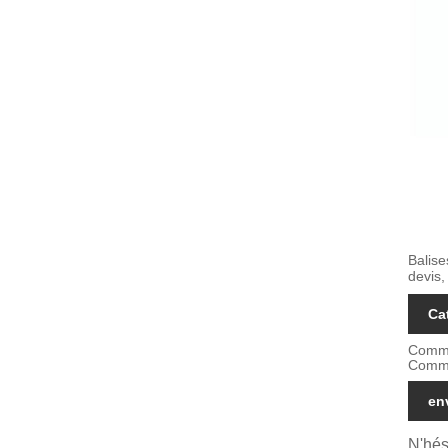
Balise
devis,
Ca
Commu
Commu
en
N'hés