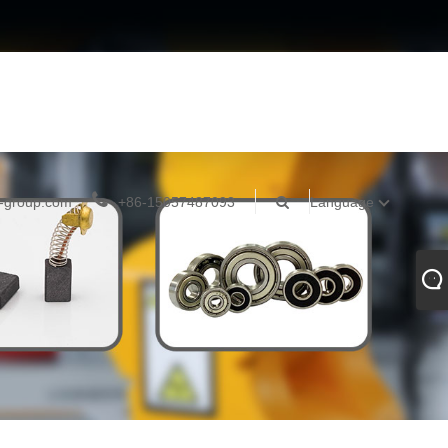
-group.com
+86-15057487093
Language