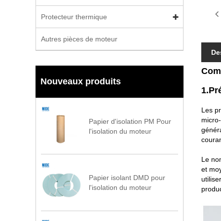
Protecteur thermique
Autres pièces de moteur
De
Comm
Nouveaux produits
1.Pr
Les pr
micro-
Papier d'isolation PM Pour
généra
l'isolation du moteur
couran
Le nom
et mo
Papier isolant DMD pour
utilis
l'isolation du moteur
produc