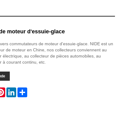
e moteur d'essuie-glace
ivers commutateurs de moteur d'essuie-glace. NIDE est un
teur de moteur en Chine, nos collecteurs conviennent au
r électrique, au collecteur de pièces automobiles, au
 à courant continu, etc.
nde
atsApp
Pinterest
LinkedIn
Share