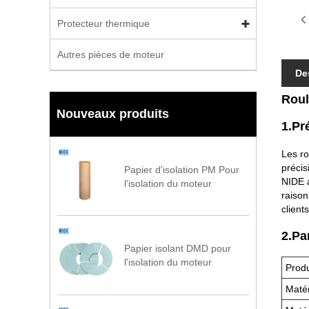
Protecteur thermique
Autres pièces de moteur
De
Roul
Nouveaux produits
1.Pr
Les ro
précis
Papier d'isolation PM Pour
NIDE a
l'isolation du moteur
raison
client
2.Pa
Papier isolant DMD pour
l'isolation du moteur
Produ
Matér