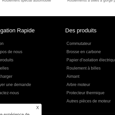
Roulement spécial automobile
gation Rapide
Des produits
on
Commutateur
opos de nous
Brosse en carbone
roduits
Papier d'isolation électriq
elles
Roulement à billes
charger
Aimant
yer une demande
Arbre moteur
actez-nous
Protecteur thermique
Autres pièces de moteur
X
ure expérience de