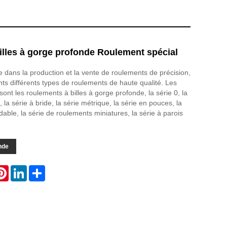
illes à gorge profonde Roulement spécial
e dans la production et la vente de roulements de précision,
nts différents types de roulements de haute qualité. Les
sont les roulements à billes à gorge profonde, la série 0, la
, la série à bride, la série métrique, la série en pouces, la
dable, la série de roulements miniatures, la série à parois
nde
atsApp
Pinterest
LinkedIn
Share