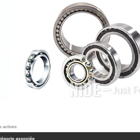
s actives:
tégorie associée