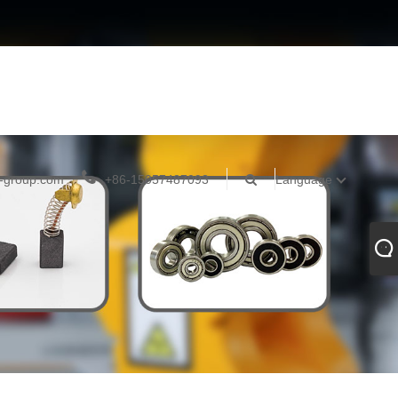
-group.com
+86-15057487093
Language