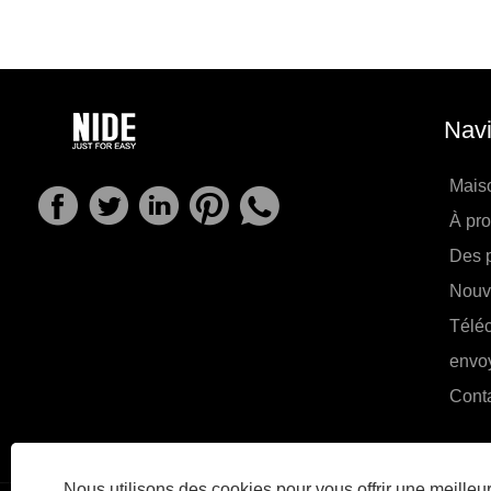
Navi
Mais
À pr
Des p
Nouv
Télé
envo
Cont
Nous utilisons des cookies pour vous offrir une meille