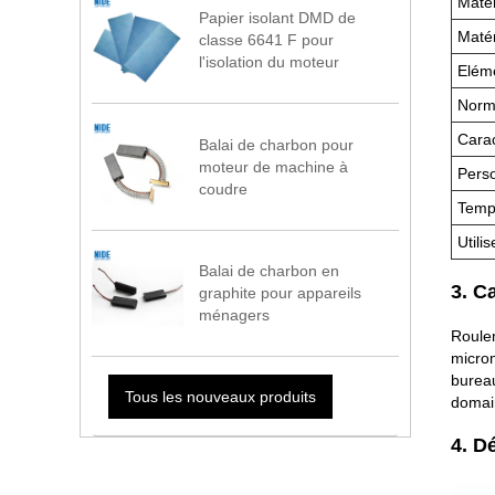
Matér
Papier isolant DMD de
Matér
classe 6641 F pour
l'isolation du moteur
Eléme
Norme
Carac
Balai de charbon pour
moteur de machine à
Perso
coudre
Tempé
Utilis
Balai de charbon en
3. C
graphite pour appareils
ménagers
Roulem
microm
bureau
Tous les nouveaux produits
domai
4. D