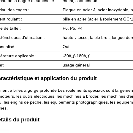
iau de la bague d'étanchéité :
métal, caoutchouc
iau des cages :
Plaque en acier J, acier inoxydable, 
nt roulant :
bille en acier (acier à roulement GCr
 de taille :
P6, P5, P4
téristiques d'utilisation :
haute vitesse, faible bruit, longue dur
nnalisé :
Oui
rature applicable :
-30â„ƒ-180â„ƒ
er:
usage général
aractéristique et application du produit
ent à billes à gorge profonde Les roulements spéciaux sont largement 
oteurs, les outils électriques, les machines à broder, les machines d'
, les engins de pêche, les équipements photographiques, les équipeme
nes.
étails du produit