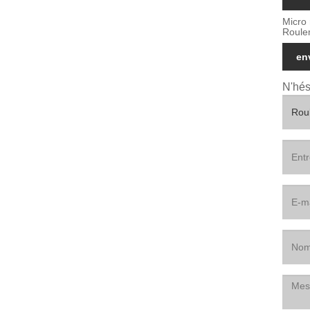
Micro 
Roule
en
N'hés