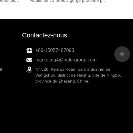
Roulements à billes à gorge profonde/roulement de la Chine
Roulement à billes à gorge profonde pour pièces automobiles
Contactez-nous
+86-15057487093
marketing4@nide-group.com
ue
N° 528, Kemao Road, parc industriel de
Wangchun, district de Haishu, ville de Ningbo,
province du Zhejiang, Chine.