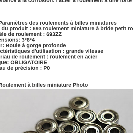
stance à la corrosion: l'acier à roulement a une forte
Paramètres des roulements à billes miniatures
du produit :
693 roulement miniature à bride petit ro
le de roulement :
693ZZ
nsions:
3*8*4
r:
Boule à gorge profonde
ctéristiques d'utilisation :
grande vitesse
riau de roulement :
roulement en acier
ue:
OBLIGATOIRE
au de précision :
P0
Roulement à billes miniature Photo