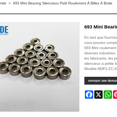
ride
>
693 Mini Bearing Silencieux Petit Roulement À Billes À Bride
693 Mini Bearin
En tant que fournis
vous pouvez compter
693 Mini roulement à
diverses industries.
les fabricants, les p
silencieux à petite 
Modèle:NDPJ-ZC-6
envoyer une dema
Facebook
X
Wh