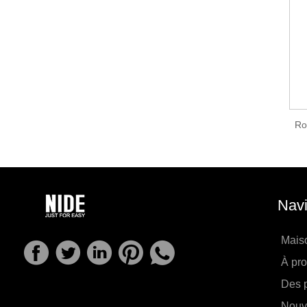
Ro
Navi
Mais
À pr
Des p
Nouv