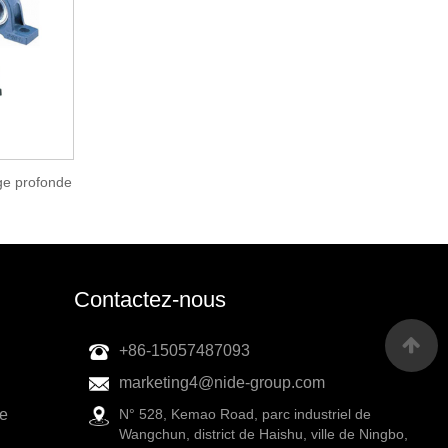
rge profonde
Contactez-nous
+86-15057487093
marketing4@nide-group.com
ue
N° 528, Kemao Road, parc industriel de
Wangchun, district de Haishu, ville de Ningbo,