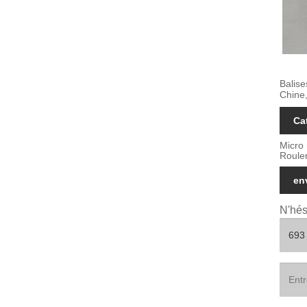
Balise
Chine,
Ca
Micro 
Roule
en
N'hés