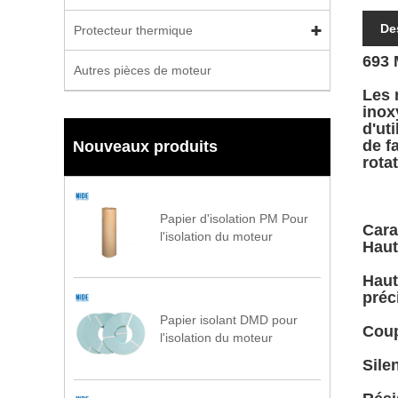
De
Protecteur thermique
693 
Autres pièces de moteur
Les 
inox
d'ut
de f
Nouveaux produits
rota
Papier d'isolation PM Pour
Cara
l'isolation du moteur
Haut
Haut
préc
Papier isolant DMD pour
Coup
l'isolation du moteur
Sile