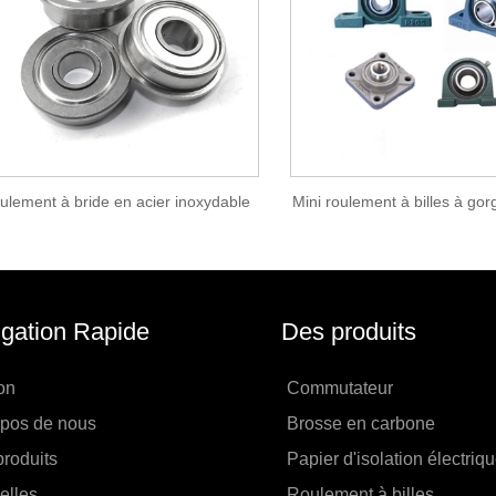
ulement à bride en acier inoxydable
Mini roulement à billes à go
gation Rapide
Des produits
on
Commutateur
opos de nous
Brosse en carbone
roduits
Papier d'isolation électriq
elles
Roulement à billes