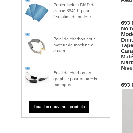
Rési
Papier isolant DMD de
classe 6641 F pour
l'isolation du moteur
693 
Nom 
Modè
Balai de charbon pour
Dime
moteur de machine à
Tape
Cara
coudre
Maté
Marq
Nive
Balai de charbon en
graphite pour appareils
693 
ménagers
Tous les nouveaux produits