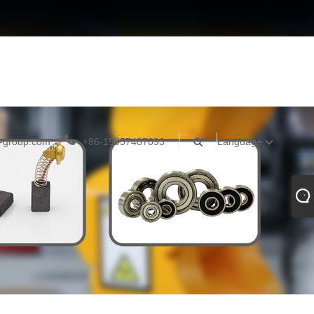
-group.com
+86-15057487093
Language